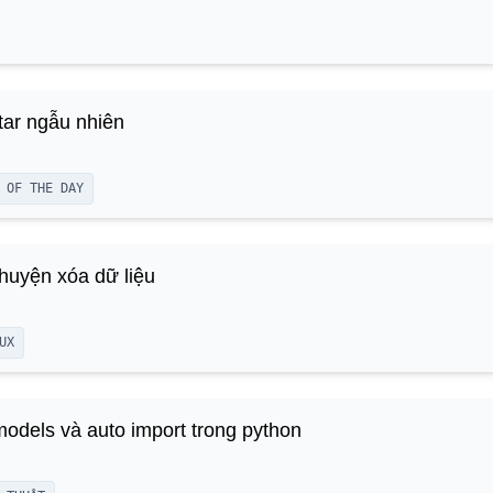
tar ngẫu nhiên
 OF THE DAY
uyện xóa dữ liệu
UX
odels và auto import trong python