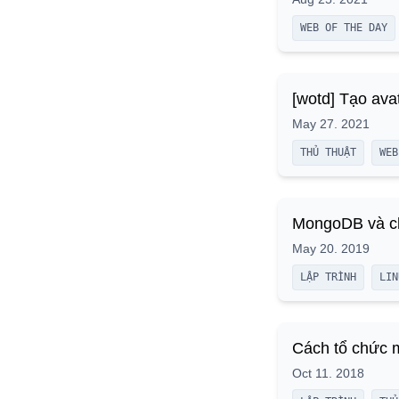
WEB OF THE DAY
[wotd] Tạo ava
May 27. 2021
THỦ THUẬT
WEB
MongoDB và ch
May 20. 2019
LẬP TRÌNH
LIN
Cách tổ chức m
Oct 11. 2018