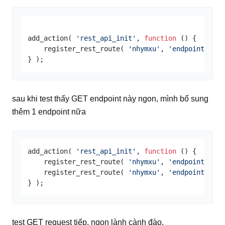
add_action( 
'rest_api_init'
, 
function
 (
) 
{

    register_rest_route( 
'nhymxu'
, 
'endpoint_get'
sau khi test thấy GET endpoint này ngon, mình bổ sung
thêm 1 endpoint nữa
add_action( 
'rest_api_init'
, 
function
 (
) 
{

    register_rest_route( 
'nhymxu'
, 
'endpoint_get'
    register_rest_route( 
'nhymxu'
, 
'endpoint_all'
test GET request tiếp, ngon lành cành đào.