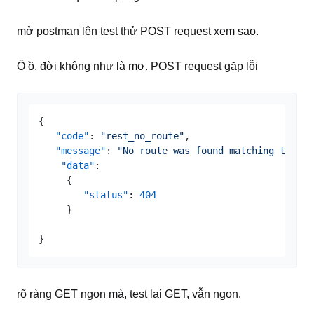
mở postman lên test thử POST request xem sao.
Ố ồ, đời không như là mơ. POST request gặp lỗi
{
"code"
:
"rest_no_route"
,
"message"
:
"No route was found matching the UR
"data"
:
{
"status"
:
404
}
}
rõ ràng GET ngon mà, test lại GET, vẫn ngon.