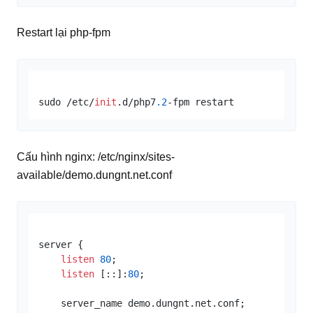
Restart lại php-fpm
sudo /etc/
init
.d/php7
.2
Cấu hình nginx: /etc/nginx/sites-
available/demo.dungnt.net.conf
server {

listen
80
;

listen
 [::]:
80
;

    server_name demo.dungnt.net.conf;
