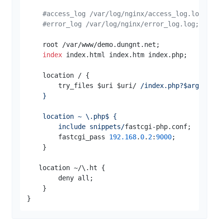
#access_log /var/log/nginx/access_log.log;
#error_log /var/log/nginx/error_log.log;
    root /var/www/demo.dungnt.net;

index
 index.html index.htm index.php;

    location / {

        try_files $uri $uri/ 
/index.php?$args;

    }

    location ~ \.php$ {

        include snippets/
fastcgi-php.conf;

        fastcgi_pass 
192.168
.
0
.
2
:
9000
;

    }

   location ~/\.ht {

        deny all;

    }
