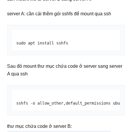
server A: cần cài thêm gói sshfs để mount qua ssh
Sau đó mount thư mục chứa code ở server sang server
A qua ssh
sshfs -o allow_other,default_permissions ubuntu
@1
thư mục chứa code ở server B: