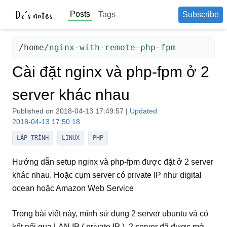
Posts
Tags
Subscribe
/
home
/nginx-with-remote-php-fpm
Cài đặt nginx và php-fpm ở 2
server khác nhau
Published on
2018-04-13 17:49:57
|
Updated
2018-04-13 17:50:18
LẬP TRÌNH
LINUX
PHP
Hướng dẫn setup nginx và php-fpm được đặt ở 2 server
khác nhau. Hoặc cụm server có private IP như digital
ocean hoặc Amazon Web Service
Trong bài viết này, mình sử dụng 2 server ubuntu và có
kết nối qua LAN IP ( private IP ), 2 server đã được mở